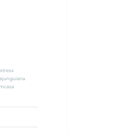
stress
ajunguiana
emcasa