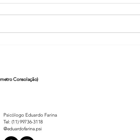
Psicologia X Psicanálise
O qu
e metro Consolação)
Psicólogo Eduardo Farina
Tel: (11) 99736-3118
@eduardofarina.psi