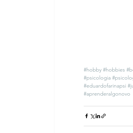
#hobby
#hobbies
#b
#psicologia
#psicol
#eduardofarinapsi
#j
#aprenderalgonovo