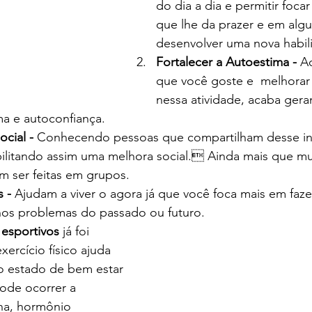
do dia a dia e permitir foca
que lhe da prazer e em algu
desenvolver uma nova habil
Fortalecer a Autoestima - 
Ao
que você goste e  melhorar 
nessa atividade, acaba ger
ma e autoconfiança.
ocial -
 Conhecendo pessoas que compartilham desse in
litando assim uma melhora social. Ainda mais que mu
m ser feitas em grupos. 
 - 
Ajudam a viver o agora já que você foca mais em fazer
os problemas do passado ou futuro.
esportivos 
já foi 
rcício físico ajuda 
 estado de bem estar 
pode ocorrer a 
na, hormônio 