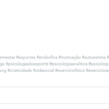
emestar
#esportes
#endorfina
#motivação
#autoestima
#
ogo
#psicologiadoesporte
#psicologiaanalitica
#psicologi
ung
#criatividade
#vidasocial
#exerciciofisico
#exercicio