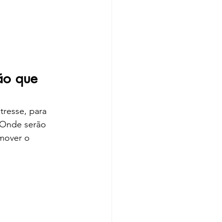
ão que 
tresse, para 
 Onde serão 
mover o 