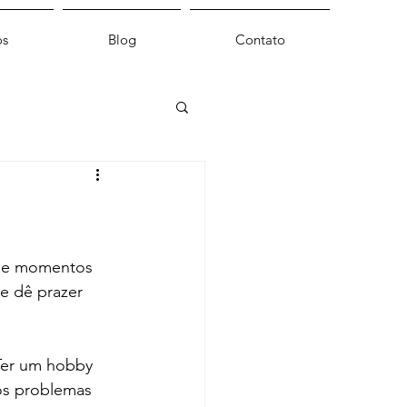
os
Blog
Contato
o e momentos 
e dê prazer 
Ter um hobby 
os problemas 